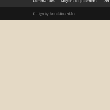
Commandes
Moyens de paiement
Dét
Design by
BreakBoard.be