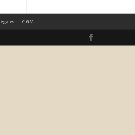
légales
C.G.V.