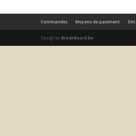
Commandes
Moyens de paiement
Dét
Design by
BreakBoard.be