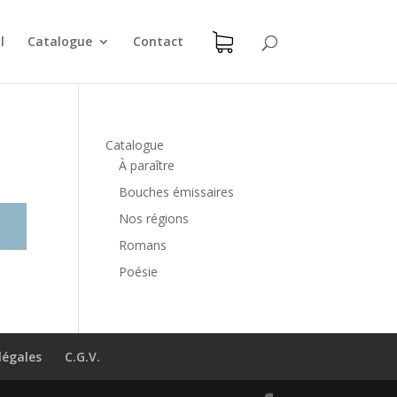
l
Catalogue
Contact
Catalogue
À paraître
Bouches émissaires
Nos régions
Romans
Poésie
légales
C.G.V.