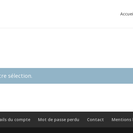
Accuei
re sélection.
ails du compte
Mot de passe perdu
Contact
Mentions 