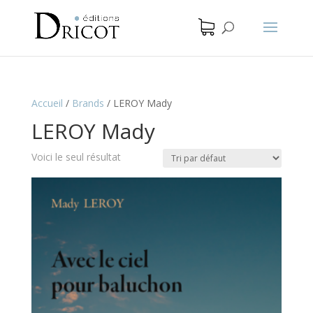
Accueil
/
Brands
/
LEROY Mady
LEROY Mady
Voici le seul résultat