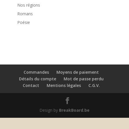
Nos régions
Romans
Poésie
Commandes
Moyens de paiement
Détails du compte
Mot de passe perdu
Contact
Mentions légales
C.G.V.
Design by
BreakBoard.be