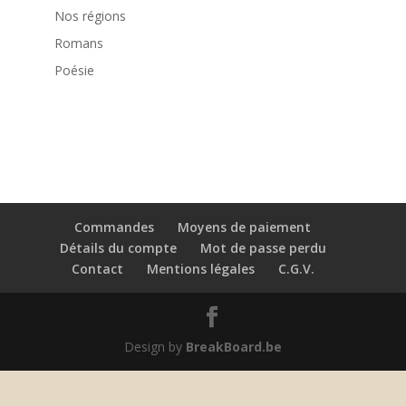
Nos régions
Romans
Poésie
Commandes
Moyens de paiement
Détails du compte
Mot de passe perdu
Contact
Mentions légales
C.G.V.
Design by
BreakBoard.be