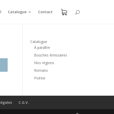
l
Catalogue
Contact
Catalogue
À paraître
Bouches émissaires
Nos régions
Romans
Poésie
légales
C.G.V.