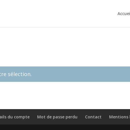
Accuei
re sélection.
ails du compte
Mot de passe perdu
Contact
Mentions 