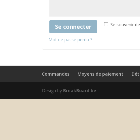
Se souvenir d
Se connecter
Mot de passe perdu ?
Commandes
Moyens de paiement
Dét
Design by
BreakBoard.be