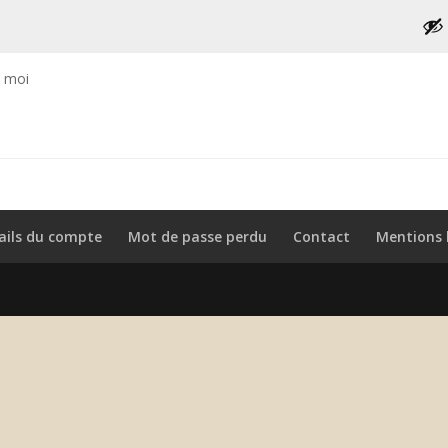
e moi
ails du compte
Mot de passe perdu
Contact
Mentions 