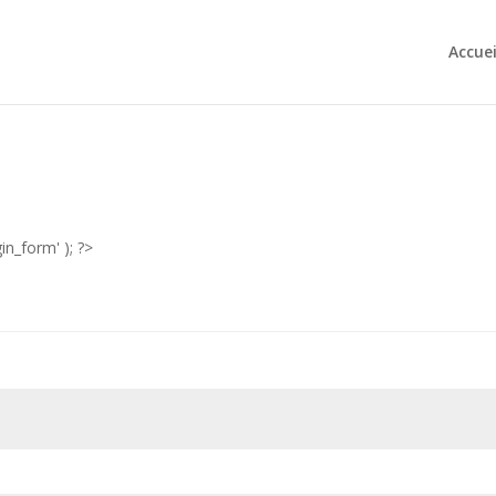
Accuei
n_form' ); ?>