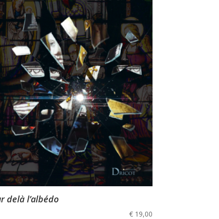
r delà l’albédo
€
19,00