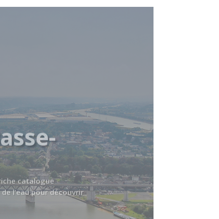
asse-
 riche catalogue
 de l’eau pour découvrir