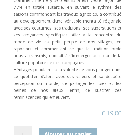
Comment même y seraient-ils allés ? Cette façon de
vivre en totale autarcie, en suivant le rythme des
saisons commandant les travaux agricoles, a contribué
au développement d’une véritable mentalité régionale
avec ses coutumes, ses traditions, ses superstitions et
ses croyances spécifiques. Aller à la rencontre du
mode de vie du petit peuple de nos villages, en
rappelant et commentant ce que la tradition orale
nous a transmis, conduit à s’immerger au cœur de la
culture populaire de nos campagnes.
Héritages populaires a la volonté de vous plonger dans
ce quotidien d’alors avec ses valeurs et sa désuète
perception du monde, de partager les joies et les
peines de nos aïeux ; enfin, de susciter ces
réminiscences qui émeuvent.
€
19,00
quantité
Ajouter au panier