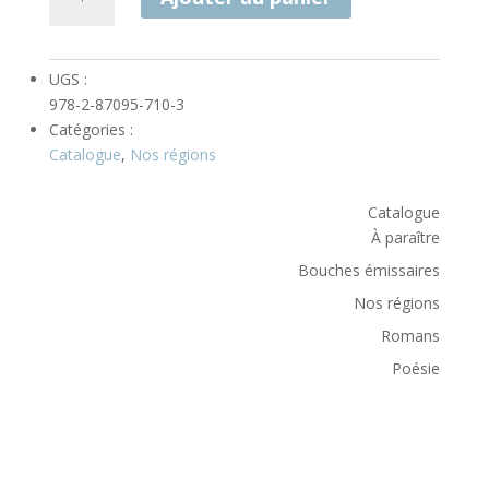
de
Héritages
populaires
UGS :
978-2-87095-710-3
Catégories :
Catalogue
,
Nos régions
Catalogue
À paraître
Bouches émissaires
Nos régions
Romans
Poésie