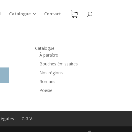
l
Catalogue
Contact
Catalogue
À paraître
Bouches émissaires
Nos régions
Romans
Poésie
légales
C.G.V.