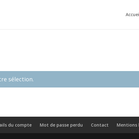
Accuei
re sélection.
ails du compte
Mot de passe perdu
Contact
Mentions 