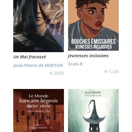
Jeunesses inclusives
Un Moi fracassé
Scan-R
Jean-Pierre de HORTIUS
€
12,00
€
24,00