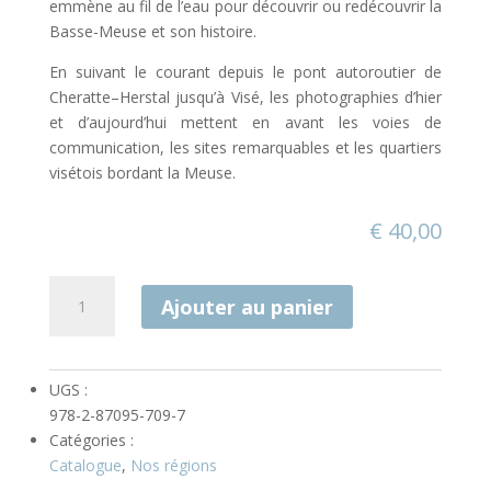
emmène au fil de l’eau pour découvrir ou redécouvrir la
Basse-Meuse et son histoire.
En suivant le courant depuis le pont autoroutier de
Cheratte–Herstal jusqu’à Visé, les photographies d’hier
et d’aujourd’hui mettent en avant les voies de
communication, les sites remarquables et les quartiers
visétois bordant la Meuse.
€
40,00
quantité
Ajouter au panier
de
Les
Bords
de
UGS :
Meuse
978-2-87095-709-7
en
Catégories :
Basse-
Catalogue
,
Nos régions
Meuse